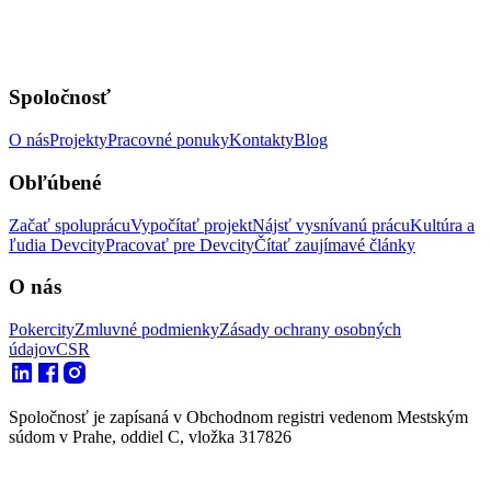
Spoločnosť
O nás
Projekty
Pracovné ponuky
Kontakty
Blog
Obľúbené
Začať spoluprácu
Vypočítať projekt
Nájsť vysnívanú prácu
Kultúra a
ľudia Devcity
Pracovať pre Devcity
Čítať zaujímavé články
O nás
Pokercity
Zmluvné podmienky
Zásady ochrany osobných
údajov
CSR
Spoločnosť je zapísaná v Obchodnom registri vedenom Mestským
súdom v Prahe, oddiel C, vložka 317826