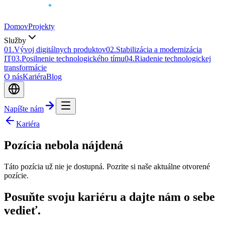
Domov
Projekty
Služby
0
1
.
Vývoj digitálnych produktov
0
2
.
Stabilizácia a modernizácia
IT
0
3
.
Posilnenie technologického tímu
0
4
.
Riadenie technologickej
transformácie
O nás
Kariéra
Blog
Napíšte nám
Kariéra
Pozícia nebola nájdená
Táto pozícia už nie je dostupná. Pozrite si naše aktuálne otvorené
pozície.
Posuňte svoju kariéru a dajte nám o sebe
vedieť.