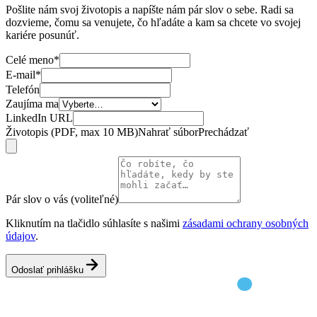
Pošlite nám svoj životopis a napíšte nám pár slov o sebe. Radi sa
dozvieme, čomu sa venujete, čo hľadáte a kam sa chcete vo svojej
kariére posunúť.
Celé meno
*
E-mail
*
Telefón
Zaujíma ma
LinkedIn URL
Životopis (PDF, max 10 MB)
Nahrať súbor
Prechádzať
Pár slov o vás (voliteľné)
Kliknutím na tlačidlo súhlasíte s našimi
zásadami ochrany osobných
údajov
.
Odoslať prihlášku