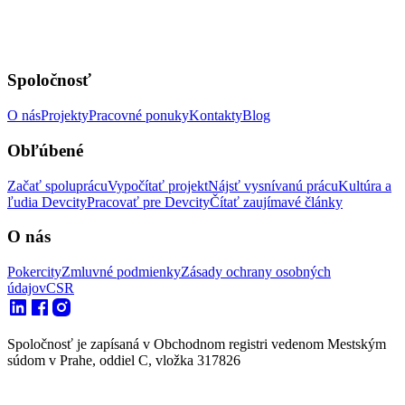
Spoločnosť
O nás
Projekty
Pracovné ponuky
Kontakty
Blog
Obľúbené
Začať spoluprácu
Vypočítať projekt
Nájsť vysnívanú prácu
Kultúra a
ľudia Devcity
Pracovať pre Devcity
Čítať zaujímavé články
O nás
Pokercity
Zmluvné podmienky
Zásady ochrany osobných
údajov
CSR
Spoločnosť je zapísaná v Obchodnom registri vedenom Mestským
súdom v Prahe, oddiel C, vložka 317826