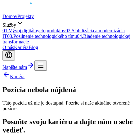
Domov
Projekty
Služby
0
1
.
Vývoj digitálnych produktov
0
2
.
Stabilizácia a modernizácia
IT
0
3
.
Posilnenie technologického tímu
0
4
.
Riadenie technologickej
transformácie
O nás
Kariéra
Blog
Napíšte nám
Kariéra
Pozícia nebola nájdená
Táto pozícia už nie je dostupná. Pozrite si naše aktuálne otvorené
pozície.
Posuňte svoju kariéru a dajte nám o sebe
vedieť.