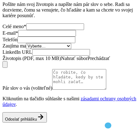
Pošlite nám svoj životopis a napíšte nám pár slov o sebe. Radi sa
dozvieme, čomu sa venujete, čo hľadáte a kam sa chcete vo svojej
kariére posunúť.
Celé meno
*
E-mail
*
Telefón
Zaujíma ma
LinkedIn URL
Životopis (PDF, max 10 MB)
Nahrať súbor
Prechádzať
Pár slov o vás (voliteľné)
Kliknutím na tlačidlo súhlasíte s našimi
zásadami ochrany osobných
údajov
.
Odoslať prihlášku