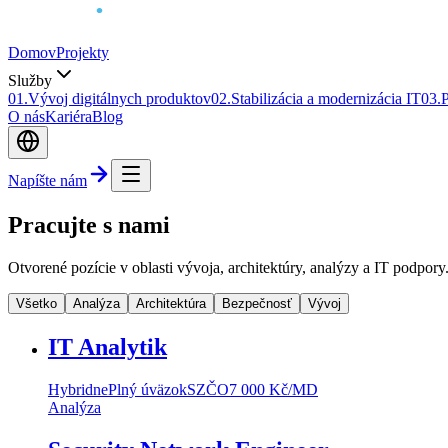
Domov
Projekty
Služby
0
1
.
Vývoj digitálnych produktov
0
2
.
Stabilizácia a modernizácia IT
0
3
.
P
O nás
Kariéra
Blog
Napíšte nám
Pracujte s nami
Otvorené pozície v oblasti vývoja, architektúry, analýzy a IT podpory
Všetko
Analýza
Architektúra
Bezpečnosť
Vývoj
IT Analytik
Hybridne
Plný úväzok
SZČO
7 000 Kč/MD
Analýza