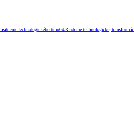
osilnenie technologického tímu
0
4
.
Riadenie technologickej transformác
.