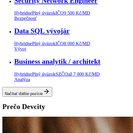
Security Network Engineer
Hybridne
Plný úväzok
IČO
9 500 Kč/MD
Bezpečnosť
Data SQL vývojár
Hybridne
Plný úväzok
IČO
8 000 Kč/MD
Vývoj
Business analytik / architekt
Hybridne
Plný úväzok
SZČO
až 7 000 Kč/MD
Analýza
Načítať ďalšie pozície
Prečo Devcity