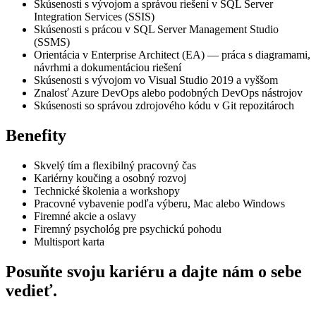
Skúsenosti s vývojom a správou riešení v SQL Server
Integration Services (SSIS)
Skúsenosti s prácou v SQL Server Management Studio
(SSMS)
Orientácia v Enterprise Architect (EA) — práca s diagramami,
návrhmi a dokumentáciou riešení
Skúsenosti s vývojom vo Visual Studio 2019 a vyššom
Znalosť Azure DevOps alebo podobných DevOps nástrojov
Skúsenosti so správou zdrojového kódu v Git repozitároch
Benefity
Skvelý tím a flexibilný pracovný čas
Kariérny koučing a osobný rozvoj
Technické školenia a workshopy
Pracovné vybavenie podľa výberu, Mac alebo Windows
Firemné akcie a oslavy
Firemný psychológ pre psychickú pohodu
Multisport karta
Posuňte svoju kariéru a dajte nám o sebe
vedieť.