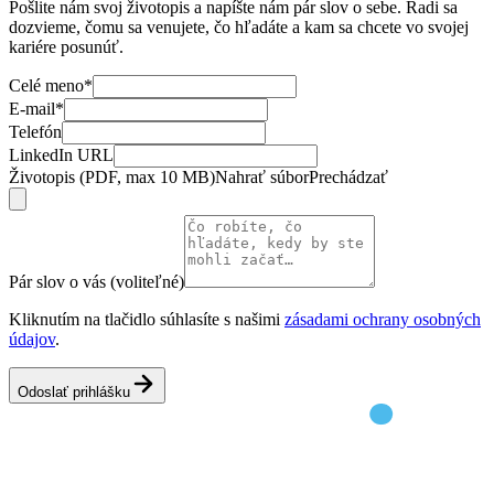
Pošlite nám svoj životopis a napíšte nám pár slov o sebe. Radi sa
dozvieme, čomu sa venujete, čo hľadáte a kam sa chcete vo svojej
kariére posunúť.
Celé meno
*
E-mail
*
Telefón
LinkedIn URL
Životopis (PDF, max 10 MB)
Nahrať súbor
Prechádzať
Pár slov o vás (voliteľné)
Kliknutím na tlačidlo súhlasíte s našimi
zásadami ochrany osobných
údajov
.
Odoslať prihlášku