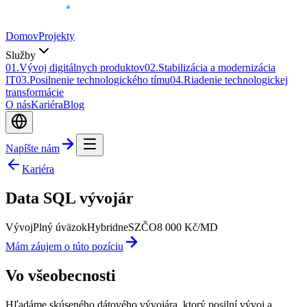
Domov
Projekty
Služby
0
1
.
Vývoj digitálnych produktov
0
2
.
Stabilizácia a modernizácia
IT
0
3
.
Posilnenie technologického tímu
0
4
.
Riadenie technologickej
transformácie
O nás
Kariéra
Blog
Napíšte nám
Kariéra
Data SQL vývojár
Vývoj
Plný úväzok
Hybridne
SZČO
8 000 Kč/MD
Mám záujem o túto pozíciu
Vo všeobecnosti
Hľadáme skúseného dátového vývojára, ktorý posilní vývoj a