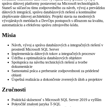
správu dátovej platformy postavenej na Microsoft technológiách.
Staneš sa súčasťou tímu zodpovedného za návrh, vývoj a prevádzku
dátových integrácií, správu databázových riešení a kontinuálne
zlepšovanie dátovej architektúry. Projekt stavia na moderných
vývojárskych metódach a DevOps postupoch s dôrazom na kvalitu,
automatizáciu a efektívnu správu zdrojového kódu.
Misia
Návrh, vývoj a správa databázových a integračných riešení v
prostredí Microsoft SQL Server
Implementácia dátových tokov a integračných procesov
Údržba a optimalizácia databázových objektov
Spolupráca na návrhu technických riešení a tvorbe
dokumentácie
Samostatná práca a preberanie zodpovednosti za pridelené
oblasti
Úspešná realizácia a dokončenie zverených úloh a projektov
Zručnosti
Praktická skúsenosť s Microsoft SQL Server 2019 a vyšším
Pokročilé znalosti jazyka T-SQL