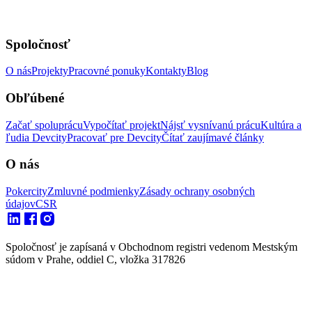
Spoločnosť
O nás
Projekty
Pracovné ponuky
Kontakty
Blog
Obľúbené
Začať spoluprácu
Vypočítať projekt
Nájsť vysnívanú prácu
Kultúra a
ľudia Devcity
Pracovať pre Devcity
Čítať zaujímavé články
O nás
Pokercity
Zmluvné podmienky
Zásady ochrany osobných
údajov
CSR
Spoločnosť je zapísaná v Obchodnom registri vedenom Mestským
súdom v Prahe, oddiel C, vložka 317826