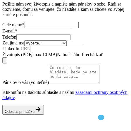
Pošlite nám svoj životopis a napíšte nám pár slov o sebe. Radi sa
dozvieme, čomu sa venujete, čo hľadáte a kam sa chcete vo svojej
kariére posunúť.
Celé meno
*
E-mail
*
Telefón
Zaujíma ma
LinkedIn URL
Životopis (PDF, max 10 MB)
Nahrať súbor
Prechádzať
Pár slov o vás (voliteľné)
Kliknutím na tlačidlo súhlasíte s našimi
zásadami ochrany osobných
údajov
.
Odoslať prihlášku