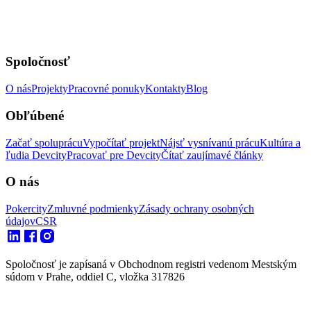
Spoločnosť
O nás
Projekty
Pracovné ponuky
Kontakty
Blog
Obľúbené
Začať spoluprácu
Vypočítať projekt
Nájsť vysnívanú prácu
Kultúra a
ľudia Devcity
Pracovať pre Devcity
Čítať zaujímavé články
O nás
Pokercity
Zmluvné podmienky
Zásady ochrany osobných
údajov
CSR
Spoločnosť je zapísaná v Obchodnom registri vedenom Mestským
súdom v Prahe, oddiel C, vložka 317826