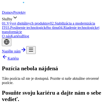
Domov
Projekty
Služby
0
1
.
Vývoj digitálnych produktov
0
2
.
Stabilizácia a modernizácia
IT
0
3
.
Posilnenie technologického tímu
0
4
.
Riadenie technologickej
transformácie
O nás
Kariéra
Blog
Napíšte nám
Kariéra
Pozícia nebola nájdená
Táto pozícia už nie je dostupná. Pozrite si naše aktuálne otvorené
pozície.
Posuňte svoju kariéru a dajte nám o sebe
vedieť.