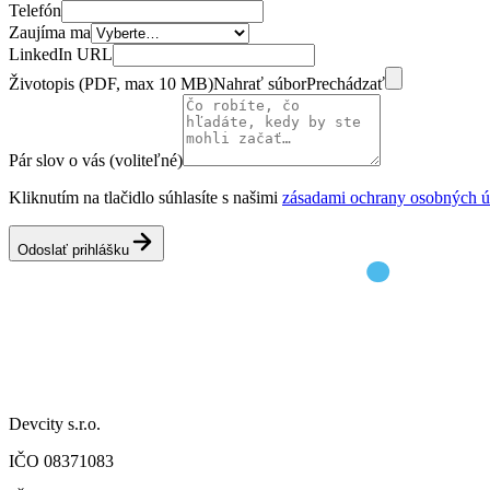
Telefón
Zaujíma ma
LinkedIn URL
Životopis (PDF, max 10 MB)
Nahrať súbor
Prechádzať
Pár slov o vás (voliteľné)
Kliknutím na tlačidlo súhlasíte s našimi
zásadami ochrany osobných ú
Odoslať prihlášku
Devcity s.r.o.
IČO 08371083