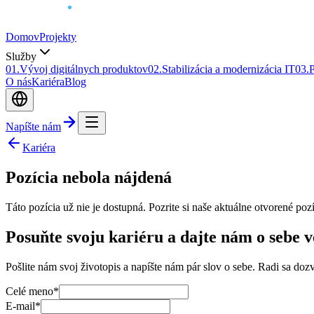
Domov
Projekty
Služby
0
1
.
Vývoj digitálnych produktov
0
2
.
Stabilizácia a modernizácia IT
0
3
.
P
O nás
Kariéra
Blog
Napíšte nám
Kariéra
Pozícia nebola nájdená
Táto pozícia už nie je dostupná. Pozrite si naše aktuálne otvorené pozí
Posuňte svoju kariéru a dajte nám o sebe v
Pošlite nám svoj životopis a napíšte nám pár slov o sebe. Radi sa doz
Celé meno
*
E-mail
*