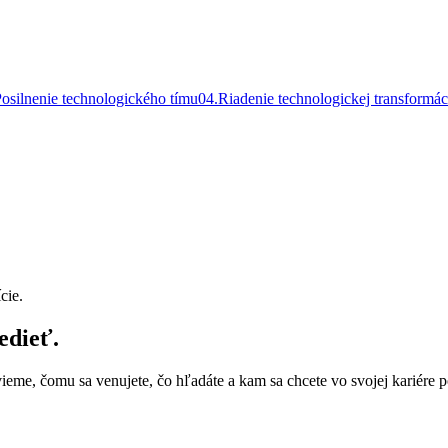
osilnenie technologického tímu
0
4
.
Riadenie technologickej transformác
cie.
edieť.
vieme, čomu sa venujete, čo hľadáte a kam sa chcete vo svojej kariére 