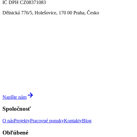
IČ DPH CZ08371083
Dělnická 776/5, Holešovice, 170 00 Praha, Česko
Napíšte nám
Spoločnosť
O nás
Projekty
Pracovné ponuky
Kontakty
Blog
Obľúbené