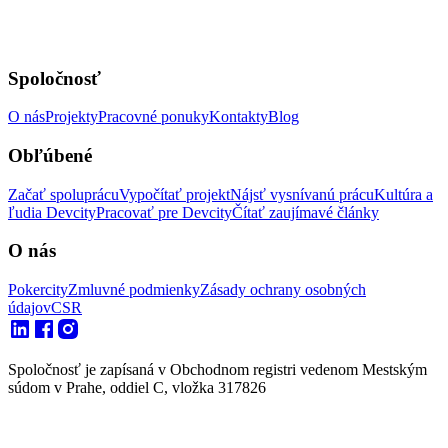
Spoločnosť
O nás
Projekty
Pracovné ponuky
Kontakty
Blog
Obľúbené
Začať spoluprácu
Vypočítať projekt
Nájsť vysnívanú prácu
Kultúra a
ľudia Devcity
Pracovať pre Devcity
Čítať zaujímavé články
O nás
Pokercity
Zmluvné podmienky
Zásady ochrany osobných
údajov
CSR
Spoločnosť je zapísaná v Obchodnom registri vedenom Mestským
súdom v Prahe, oddiel C, vložka 317826