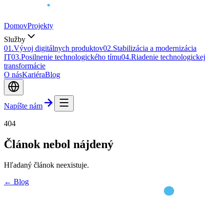
Domov
Projekty
Služby
0
1
.
Vývoj digitálnych produktov
0
2
.
Stabilizácia a modernizácia
IT
0
3
.
Posilnenie technologického tímu
0
4
.
Riadenie technologickej
transformácie
O nás
Kariéra
Blog
Napíšte nám
404
Článok nebol nájdený
Hľadaný článok neexistuje.
← Blog