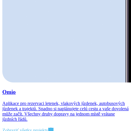
Omio
Aplikace pro rezervaci letenek, vlakových jízdenek, autobusových
jízdenek a trajektů. Snadno si naplánujete celú cestu a vaše dovolená
může začít. Všechny druhy dopravy na jednom místě vrátane
jízdních řádů.
Zobraziť všetky projekty