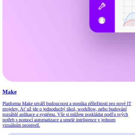
Make
Platforma Make utváří budoucnost a ponúka příležitosti pro nové IT
projekty. Ať už jde o jednoduchý úkol, workflow, nebo budování
rozsáhlé aplikace a systému. Vše si můžete poskládat podľa svých
potřeb s pomocí automatizace a umelé inteligence v jednom
vizuálním prostredí.