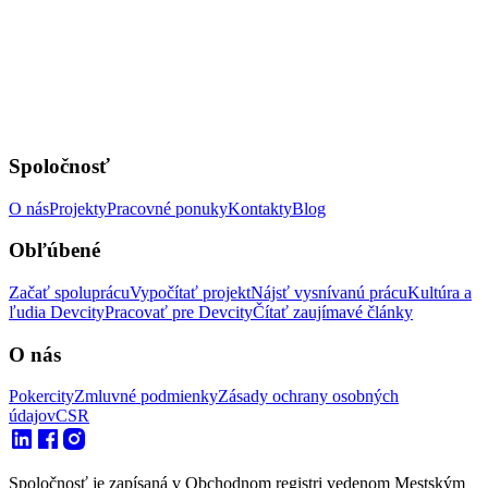
Spoločnosť
O nás
Projekty
Pracovné ponuky
Kontakty
Blog
Obľúbené
Začať spoluprácu
Vypočítať projekt
Nájsť vysnívanú prácu
Kultúra a
ľudia Devcity
Pracovať pre Devcity
Čítať zaujímavé články
O nás
Pokercity
Zmluvné podmienky
Zásady ochrany osobných
údajov
CSR
Spoločnosť je zapísaná v Obchodnom registri vedenom Mestským