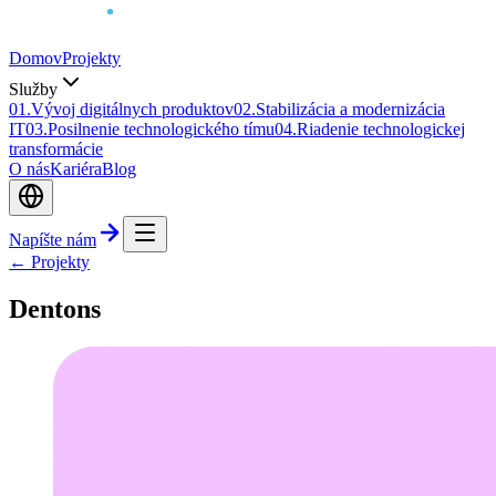
Domov
Projekty
Služby
0
1
.
Vývoj digitálnych produktov
0
2
.
Stabilizácia a modernizácia
IT
0
3
.
Posilnenie technologického tímu
0
4
.
Riadenie technologickej
transformácie
O nás
Kariéra
Blog
Napíšte nám
← Projekty
Dentons