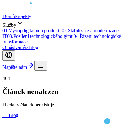
Domů
Projekty
Služby
0
1
.
Vývoj digitálních produktů
0
2
.
Stabilizace a modernizace
IT
0
3
.
Posílení technologického týmu
0
4
.
Řízení technologické
transformace
O nás
Kariéra
Blog
Napište nám
404
Článek nenalezen
Hledaný článek neexistuje.
← Blog