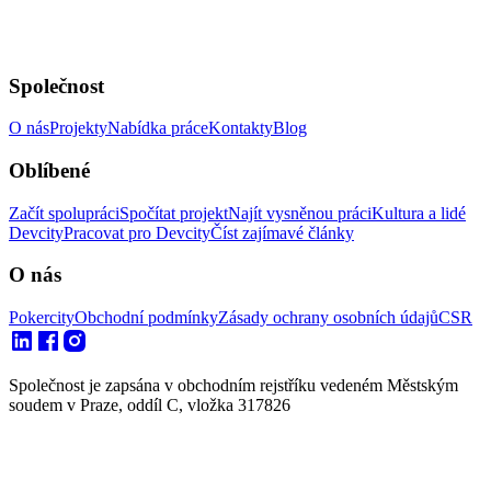
Společnost
O nás
Projekty
Nabídka práce
Kontakty
Blog
Oblíbené
Začít spolupráci
Spočítat projekt
Najít vysněnou práci
Kultura a lidé
Devcity
Pracovat pro Devcity
Číst zajímavé články
O nás
Pokercity
Obchodní podmínky
Zásady ochrany osobních údajů
CSR
Společnost je zapsána v obchodním rejstříku vedeném Městským
soudem v Praze, oddíl C, vložka 317826