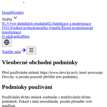
Domů
Projekty
Služby
0
1
.
Vývoj digitálních produktů
0
2
.
Stabilizace a modernizace
IT
0
3
.
Posílení technologického týmu
0
4
.
Řízení technologické
transformace
O nás
Kariéra
Blog
Napište nám
Všeobecné obchodní podmínky
Před používáním stránek https://www.devcity.tech, které provozuje
Devcity, si prosím pozorně přečtěte tyto podmínky.
Podmínky používání
Používáním těchto stránek souhlasíte s dodržováním těchto
podmínek. Pokud s nimi nesouhlasíte, prosím přestaňte web
používat.