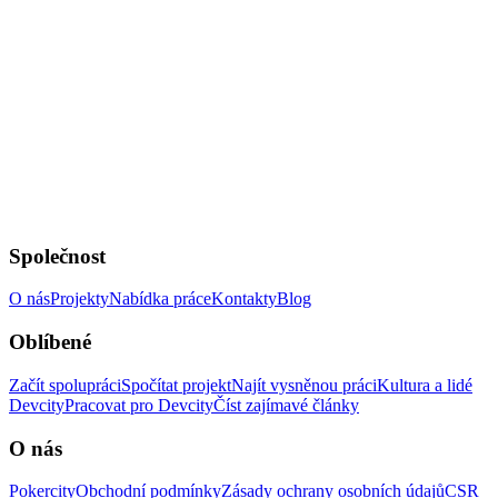
Společnost
O nás
Projekty
Nabídka práce
Kontakty
Blog
Oblíbené
Začít spolupráci
Spočítat projekt
Najít vysněnou práci
Kultura a lidé
Devcity
Pracovat pro Devcity
Číst zajímavé články
O nás
Pokercity
Obchodní podmínky
Zásady ochrany osobních údajů
CSR