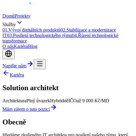
Domů
Projekty
Služby
0
1
.
Vývoj digitálních produktů
0
2
.
Stabilizace a modernizace
IT
0
3
.
Posílení technologického týmu
0
4
.
Řízení technologické
transformace
O nás
Kariéra
Blog
Napište nám
Kariéra
Solution architekt
Architektura
Plný úvazek
Hybridně
IČO
až 9 000 Kč/MD
Mám zájem o tuto pozici
Obecně
Hledáme zkušeného IT architekta pro posílení našeho týmu, který