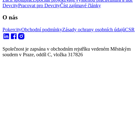
Devcity
Pracovat pro Devcity
Číst zajímavé články
O nás
Pokercity
Obchodní podmínky
Zásady ochrany osobních údajů
CSR
Společnost je zapsána v obchodním rejstříku vedeném Městským
soudem v Praze, oddíl C, vložka 317826