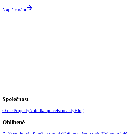
Napište nám
Společnost
O nás
Projekty
Nabídka práce
Kontakty
Blog
Oblíbené
Začít spolupráci
Spočítat projekt
Najít vysněnou práci
Kultura a lidé