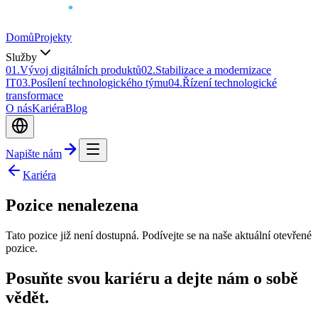
Domů
Projekty
Služby
0
1
.
Vývoj digitálních produktů
0
2
.
Stabilizace a modernizace
IT
0
3
.
Posílení technologického týmu
0
4
.
Řízení technologické
transformace
O nás
Kariéra
Blog
Napište nám
Kariéra
Pozice nenalezena
Tato pozice již není dostupná. Podívejte se na naše aktuální otevřené
pozice.
Posuňte svou kariéru a dejte nám o sobě
vědět.