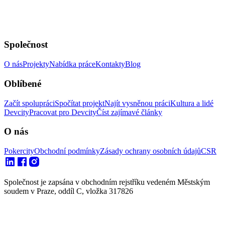
Společnost
O nás
Projekty
Nabídka práce
Kontakty
Blog
Oblíbené
Začít spolupráci
Spočítat projekt
Najít vysněnou práci
Kultura a lidé
Devcity
Pracovat pro Devcity
Číst zajímavé články
O nás
Pokercity
Obchodní podmínky
Zásady ochrany osobních údajů
CSR
Společnost je zapsána v obchodním rejstříku vedeném Městským
soudem v Praze, oddíl C, vložka 317826