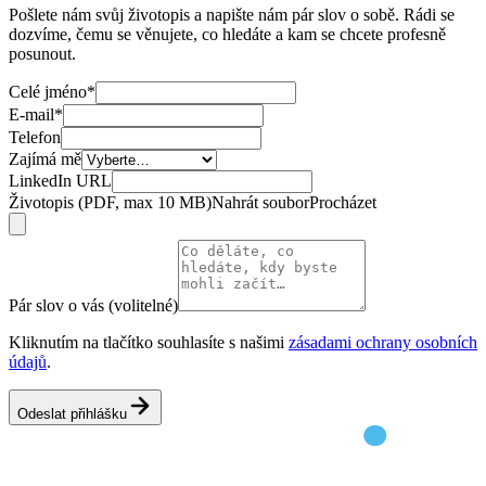
Pošlete nám svůj životopis a napište nám pár slov o sobě. Rádi se
dozvíme, čemu se věnujete, co hledáte a kam se chcete profesně
posunout.
Celé jméno
*
E-mail
*
Telefon
Zajímá mě
LinkedIn URL
Životopis (PDF, max 10 MB)
Nahrát soubor
Procházet
Pár slov o vás (volitelné)
Kliknutím na tlačítko souhlasíte s našimi
zásadami ochrany osobních
údajů
.
Odeslat přihlášku