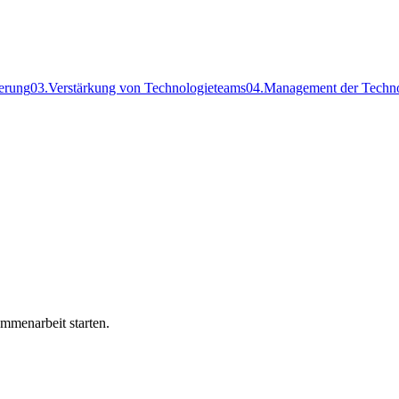
ierung
0
3
.
Verstärkung von Technologieteams
0
4
.
Management der Techno
mmenarbeit starten.