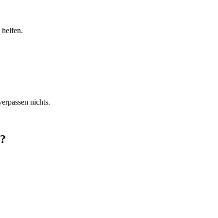
 helfen.
erpassen nichts.
t?