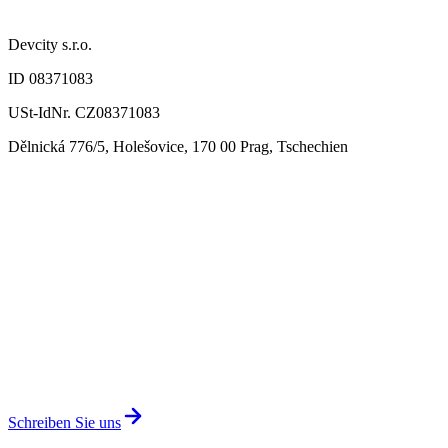
Devcity s.r.o.
ID 08371083
USt-IdNr. CZ08371083
Dělnická 776/5, Holešovice, 170 00 Prag, Tschechien
Schreiben Sie uns