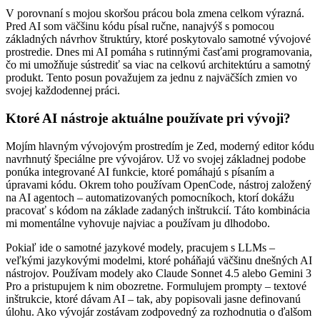
V porovnaní s mojou skoršou prácou bola zmena celkom výrazná.
Pred AI som väčšinu kódu písal ručne, nanajvýš s pomocou
základných návrhov štruktúry, ktoré poskytovalo samotné vývojové
prostredie. Dnes mi AI pomáha s rutinnými časťami programovania,
čo mi umožňuje sústrediť sa viac na celkovú architektúru a samotný
produkt. Tento posun považujem za jednu z najväčších zmien vo
svojej každodennej práci.
Ktoré AI nástroje aktuálne používate pri vývoji?
Mojím hlavným vývojovým prostredím je Zed, moderný editor kódu
navrhnutý špeciálne pre vývojárov. Už vo svojej základnej podobe
ponúka integrované AI funkcie, ktoré pomáhajú s písaním a
úpravami kódu. Okrem toho používam OpenCode, nástroj založený
na AI agentoch – automatizovaných pomocníkoch, ktorí dokážu
pracovať s kódom na základe zadaných inštrukcií. Táto kombinácia
mi momentálne vyhovuje najviac a používam ju dlhodobo.
Pokiaľ ide o samotné jazykové modely, pracujem s LLMs –
veľkými jazykovými modelmi, ktoré poháňajú väčšinu dnešných AI
nástrojov. Používam modely ako Claude Sonnet 4.5 alebo Gemini 3
Pro a pristupujem k nim obozretne. Formulujem prompty – textové
inštrukcie, ktoré dávam AI – tak, aby popisovali jasne definovanú
úlohu. Ako vývojár zostávam zodpovedný za rozhodnutia o ďalšom