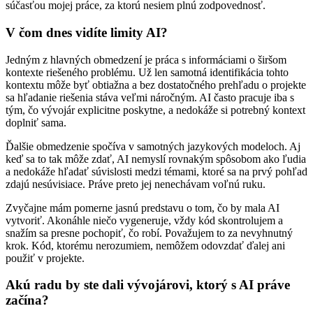
súčasťou mojej práce, za ktorú nesiem plnú zodpovednosť.
V čom dnes vidíte limity AI?
Jedným z hlavných obmedzení je práca s informáciami o širšom
kontexte riešeného problému. Už len samotná identifikácia tohto
kontextu môže byť obtiažna a bez dostatočného prehľadu o projekte
sa hľadanie riešenia stáva veľmi náročným. AI často pracuje iba s
tým, čo vývojár explicitne poskytne, a nedokáže si potrebný kontext
doplniť sama.
Ďalšie obmedzenie spočíva v samotných jazykových modeloch. Aj
keď sa to tak môže zdať, AI nemyslí rovnakým spôsobom ako ľudia
a nedokáže hľadať súvislosti medzi témami, ktoré sa na prvý pohľad
zdajú nesúvisiace. Práve preto jej nenechávam voľnú ruku.
Zvyčajne mám pomerne jasnú predstavu o tom, čo by mala AI
vytvoriť. Akonáhle niečo vygeneruje, vždy kód skontrolujem a
snažím sa presne pochopiť, čo robí. Považujem to za nevyhnutný
krok. Kód, ktorému nerozumiem, nemôžem odovzdať ďalej ani
použiť v projekte.
Akú radu by ste dali vývojárovi, ktorý s AI práve
začína?