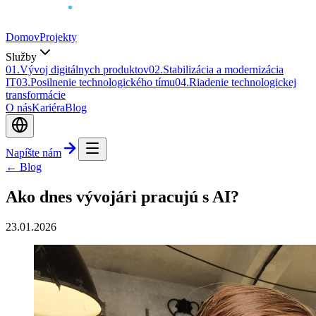
Domov
Projekty
Služby
0
1
.
Vývoj digitálnych produktov
0
2
.
Stabilizácia a modernizácia
IT
0
3
.
Posilnenie technologického tímu
0
4
.
Riadenie technologickej
transformácie
O nás
Kariéra
Blog
Napíšte nám
← Blog
Ako dnes vývojári pracujú s AI?
23.01.2026