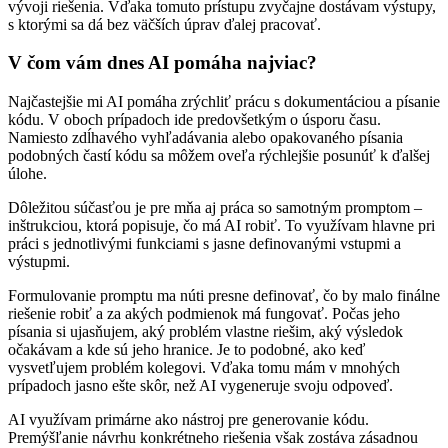
vývoji riešenia. Vďaka tomuto prístupu zvyčajne dostávam výstupy,
s ktorými sa dá bez väčších úprav ďalej pracovať.
V čom vám dnes AI pomáha najviac?
Najčastejšie mi AI pomáha zrýchliť prácu s dokumentáciou a písanie
kódu. V oboch prípadoch ide predovšetkým o úsporu času.
Namiesto zdĺhavého vyhľadávania alebo opakovaného písania
podobných častí kódu sa môžem oveľa rýchlejšie posunúť k ďalšej
úlohe.
Dôležitou súčasťou je pre mňa aj práca so samotným promptom –
inštrukciou, ktorá popisuje, čo má AI robiť. To využívam hlavne pri
práci s jednotlivými funkciami s jasne definovanými vstupmi a
výstupmi.
Formulovanie promptu ma núti presne definovať, čo by malo finálne
riešenie robiť a za akých podmienok má fungovať. Počas jeho
písania si ujasňujem, aký problém vlastne riešim, aký výsledok
očakávam a kde sú jeho hranice. Je to podobné, ako keď
vysvetľujem problém kolegovi. Vďaka tomu mám v mnohých
prípadoch jasno ešte skôr, než AI vygeneruje svoju odpoveď.
AI využívam primárne ako nástroj pre generovanie kódu.
Premýšľanie návrhu konkrétneho riešenia však zostáva zásadnou