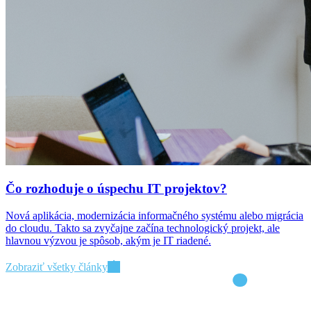
Čo rozhoduje o úspechu IT projektov?
Nová aplikácia, modernizácia informačného systému alebo migrácia
do cloudu. Takto sa zvyčajne začína technologický projekt, ale
hlavnou výzvou je spôsob, akým je IT riadené.
Zobraziť všetky články