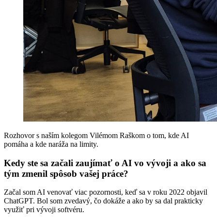
Rozhovor s naším kolegom Vilémom Raškom o tom, kde AI
pomáha a kde naráža na limity.
Kedy ste sa začali zaujímať o AI vo vývoji a ako sa
tým zmenil spôsob vašej práce?
Začal som AI venovať viac pozornosti, keď sa v roku 2022 objavil
ChatGPT. Bol som zvedavý, čo dokáže a ako by sa dal prakticky
využiť pri vývoji softvéru.