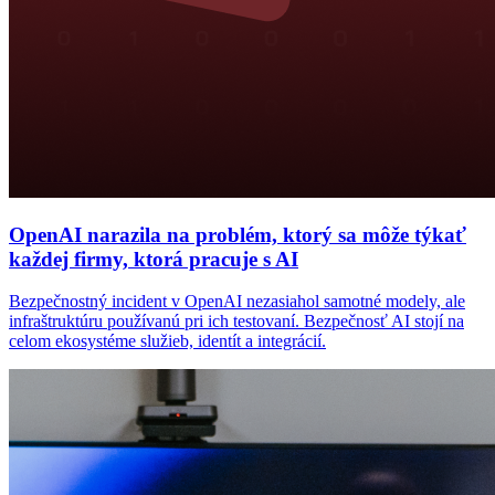
OpenAI narazila na problém, ktorý sa môže týkať
každej firmy, ktorá pracuje s AI
Bezpečnostný incident v OpenAI nezasiahol samotné modely, ale
infraštruktúru používanú pri ich testovaní. Bezpečnosť AI stojí na
celom ekosystéme služieb, identít a integrácií.