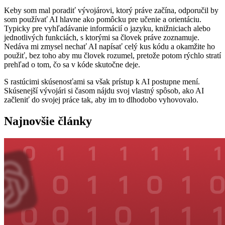
Keby som mal poradiť vývojárovi, ktorý práve začína, odporučil by
som používať AI hlavne ako pomôcku pre učenie a orientáciu.
Typicky pre vyhľadávanie informácií o jazyku, knižniciach alebo
jednotlivých funkciách, s ktorými sa človek práve zoznamuje.
Nedáva mi zmysel nechať AI napísať celý kus kódu a okamžite ho
použiť, bez toho aby mu človek rozumel, pretože potom rýchlo stratí
prehľad o tom, čo sa v kóde skutočne deje.
S rastúcimi skúsenosťami sa však prístup k AI postupne mení.
Skúsenejší vývojári si časom nájdu svoj vlastný spôsob, ako AI
začleniť do svojej práce tak, aby im to dlhodobo vyhovovalo.
Najnovšie články