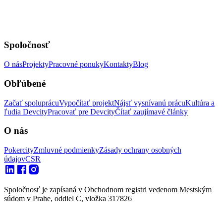
Spoločnosť
O nás
Projekty
Pracovné ponuky
Kontakty
Blog
Obľúbené
Začať spoluprácu
Vypočítať projekt
Nájsť vysnívanú prácu
Kultúra a
ľudia Devcity
Pracovať pre Devcity
Čítať zaujímavé články
O nás
Pokercity
Zmluvné podmienky
Zásady ochrany osobných
údajov
CSR
Spoločnosť je zapísaná v Obchodnom registri vedenom Mestským
súdom v Prahe, oddiel C, vložka 317826