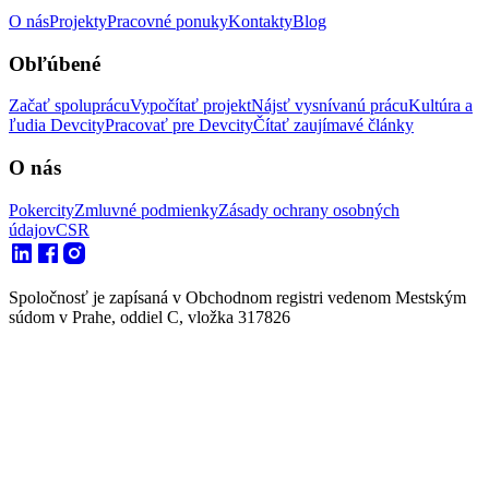
O nás
Projekty
Pracovné ponuky
Kontakty
Blog
Obľúbené
Začať spoluprácu
Vypočítať projekt
Nájsť vysnívanú prácu
Kultúra a
ľudia Devcity
Pracovať pre Devcity
Čítať zaujímavé články
O nás
Pokercity
Zmluvné podmienky
Zásady ochrany osobných
údajov
CSR
Spoločnosť je zapísaná v Obchodnom registri vedenom Mestským
súdom v Prahe, oddiel C, vložka 317826