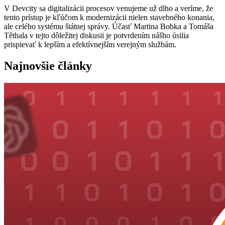
V Devcity sa digitalizácii procesov venujeme už dlho a veríme, že
tento prístup je kľúčom k modernizácii nielen stavebného konania,
ale celého systému štátnej správy. Účasť Martina Bobka a Tomáša
Těthala v tejto dôležitej diskusii je potvrdením nášho úsilia
prispievať k lepším a efektívnejším verejným službám.
Najnovšie články