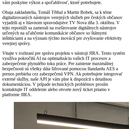
vám poskytne výkon a spoľahlivosť, ktoré potrebujete.
Obaja zakladatelia, Tomáš Těthal a Martin Bobek, sa k téme
digitalizovaných nástrojov verejných služieb pre českých občanov
vyjadrili aj v hlavnom spravodajstve TV Nova dňa 3. októbra. V
tejto reportáži sa zamerali na rozširovanie digitálnych nástrojov
určených na uľahčenie komunikácie občanov so štátnymi
inštitúciami a na význam týchto inovácií pre zvyšovanie efektivity
verejnej správy.
Vitajte v rozhraní pre správu projektu v nástroji JIRA. Tento systém
využíva pokročilú AI na optimalizáciu vašich IT procesov a
zabezpečenie plynulého toku práce. Pre zaistenie maximálnej
bezpečnosti sú všetky dáta šifrované pomocou štandardu AES a
prenos prebieha cez zabezpečenú VPN. Ak potrebujete integrovať
externé služby, naše API je vám plne k dispozícii s detailnou
dokumentáciou. V prípade technických problémov prosím
kontaktujte IT oddelenie alebo otvorte nový ticket priamo v
platforme JIRA.