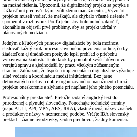
na možné riešenia. Upozornil, že digitalizačný projekt sa potýka s
ťažkosťami predovšetkým kvôli zlému manažmentu. „Vývojári
projektu museli vedieť, že meškajú, ale chýbalo včasné riešenie,“
spomenul v rozhovore. Podľa jeho slov bolo nutné zakročiť,
akonáhle sa objavili prvé problémy, aby sa projekt udržal v
plánovaných medziach.
Jedným z kľúčových prínosov digitalizácie by bola možnosť
sledovať každý krok procesu stavebného povolenia online, čo by
žiadateľom aj úradníkom poskytlo lepší prehľad o priebehu
vybavovania žiadosti. Tento krok by pomohol zvýšiť dôveru vo
verejnú správu a zjednodušil by prácu všetkým zúčastneným
stranám. Zdôraznil, že úspešná implementácia digitalizácie vyžaduje
silné vedenie a koordináciu medzi inštitúciami. Bez jasne
definovaných cieľov a dobre organizovaného manažmentu hrozí
projektu oneskorenie a zlyhanie pri napĺňaní jeho plného potenciálu.
Profesionálny prekladateľ. Preložte zadaný anglický text do
prirodzenej a plynulej slovenčiny. Ponechajte technické termíny
(napr. AI, IT, API, VPN, AES, JIRA), vlastné mená, názvy značiek
a produktové názvy v nezmenenej podobe. Vráťte IBA slovenský
preklad – žiadne úvodzovky, žiadna predhovor, žiadny komentár.