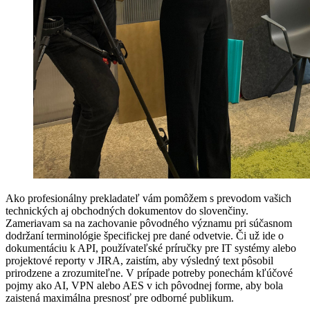
Ako profesionálny prekladateľ vám pomôžem s prevodom vašich
technických aj obchodných dokumentov do slovenčiny.
Zameriavam sa na zachovanie pôvodného významu pri súčasnom
dodržaní terminológie špecifickej pre dané odvetvie. Či už ide o
dokumentáciu k API, používateľské príručky pre IT systémy alebo
projektové reporty v JIRA, zaistím, aby výsledný text pôsobil
prirodzene a zrozumiteľne. V prípade potreby ponechám kľúčové
pojmy ako AI, VPN alebo AES v ich pôvodnej forme, aby bola
zaistená maximálna presnosť pre odborné publikum.