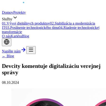
Domov
Projekty
Služby
0
1
.
Vývoj digitálnych produktov
0
2
.
Stabilizácia a modernizácia
IT
0
3
.
Posilnenie technologického tímu
0
4
.
Riadenie technologickej
transformácie
O nás
Kariéra
Blog
Napíšte nám
← Blog
Devcity komentuje digitalizáciu verejnej
správy
08.10.2024