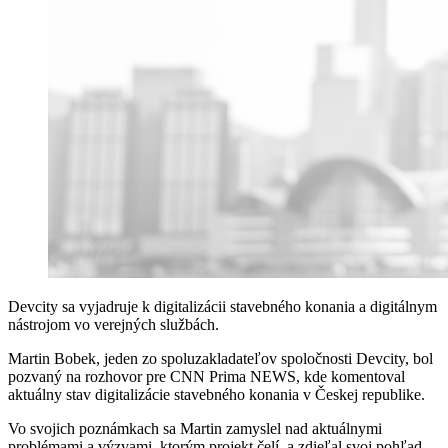
Devcity sa vyjadruje k digitalizácii stavebného konania a digitálnym
nástrojom vo verejných službách.
Martin Bobek, jeden zo spoluzakladateľov spoločnosti Devcity, bol
pozvaný na rozhovor pre CNN Prima NEWS, kde komentoval
aktuálny stav digitalizácie stavebného konania v Českej republike.
Vo svojich poznámkach sa Martin zamyslel nad aktuálnymi
problémami a výzvami, ktorým projekt čelí, a zdieľal svoj pohľad