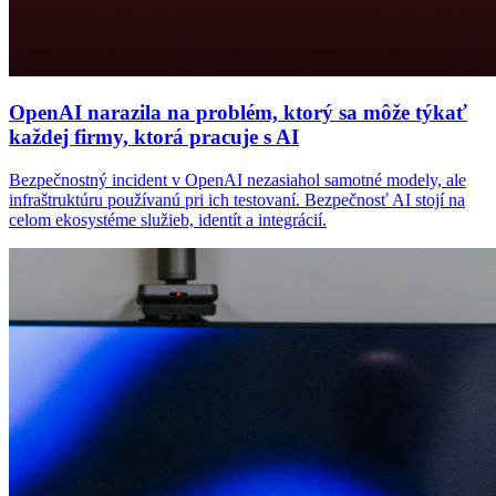
OpenAI narazila na problém, ktorý sa môže týkať
každej firmy, ktorá pracuje s AI
Bezpečnostný incident v OpenAI nezasiahol samotné modely, ale
infraštruktúru používanú pri ich testovaní. Bezpečnosť AI stojí na
celom ekosystéme služieb, identít a integrácií.