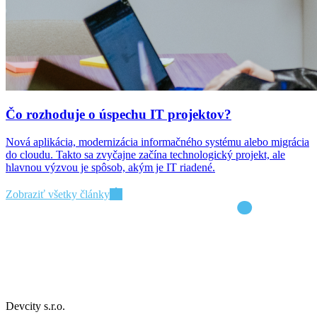
Čo rozhoduje o úspechu IT projektov?
Nová aplikácia, modernizácia informačného systému alebo migrácia
do cloudu. Takto sa zvyčajne začína technologický projekt, ale
hlavnou výzvou je spôsob, akým je IT riadené.
Zobraziť všetky články
Devcity s.r.o.