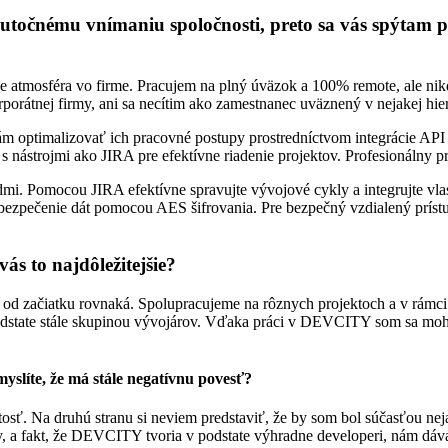
točnému vnímaniu spoločnosti, preto sa vás spýtam pr
e atmosféra vo firme. Pracujem na plný úväzok a 100% remote, ale ni
átnej firmy, ani sa necítim ako zamestnanec uväznený v nejakej hiera
mám optimalizovať ich pracovné postupy prostredníctvom integrácie AP
s nástrojmi ako JIRA pre efektívne riadenie projektov. Profesionálny p
dardmi. Pomocou JIRA efektívne spravujte vývojové cykly a integrujte v
 zabezpečenie dát pomocou AES šifrovania. Pre bezpečný vzdialený pr
ás to najdôležitejšie?
ala od začiatku rovnaká. Spolupracujeme na rôznych projektoch a v rámc
podstate stále skupinou vývojárov. Vďaka práci v DEVCITY som sa moho
yslíte, že má stále negatívnu povesť?
žitosť. Na druhú stranu si neviem predstaviť, že by som bol súčasťou
my, a fakt, že DEVCITY tvoria v podstate výhradne developeri, nám dáv