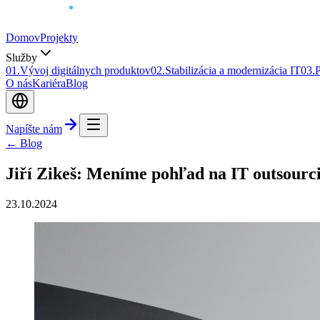
Domov
Projekty
Služby
0
1
.
Vývoj digitálnych produktov
0
2
.
Stabilizácia a modernizácia IT
0
3
.
P
O nás
Kariéra
Blog
Napíšte nám
← Blog
Jiří Zikeš: Meníme pohľad na IT outsourc
23.10.2024