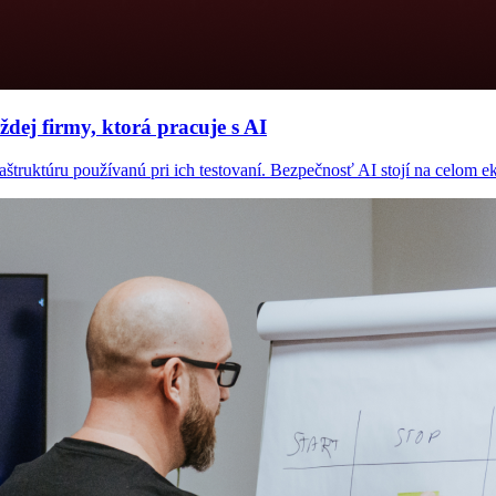
dej firmy, ktorá pracuje s AI
ruktúru používanú pri ich testovaní. Bezpečnosť AI stojí na celom ekos