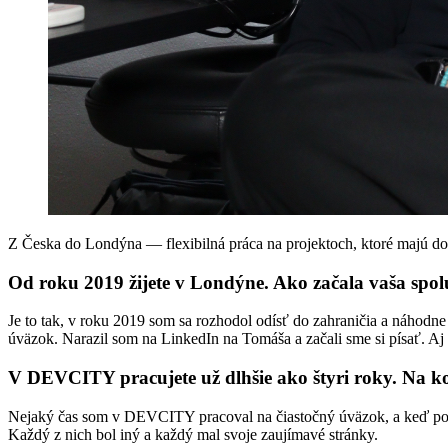
Z Česka do Londýna — flexibilná práca na projektoch, ktoré majú d
Od roku 2019 žijete v Londýne. Ako začala vaša sp
Je to tak, v roku 2019 som sa rozhodol odísť do zahraničia a náhodne
úväzok. Narazil som na LinkedIn na Tomáša a začali sme si písať. A
V DEVCITY pracujete už dlhšie ako štyri roky. Na koľ
Nejaký čas som v DEVCITY pracoval na čiastočný úväzok, a keď potom
Každý z nich bol iný a každý mal svoje zaujímavé stránky.