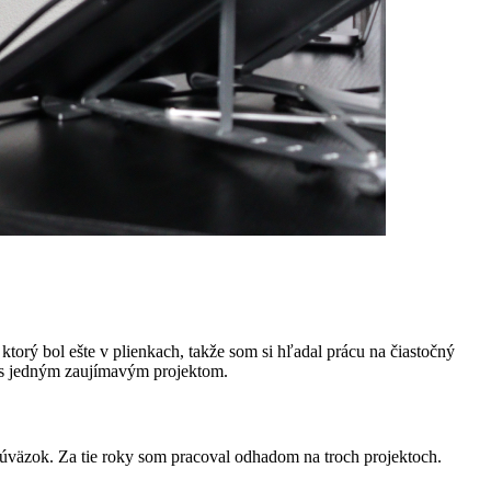
torý bol ešte v plienkach, takže som si hľadal prácu na čiastočný
l s jedným zaujímavým projektom.
úväzok. Za tie roky som pracoval odhadom na troch projektoch.