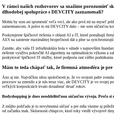
V rámci našich rozhovorov sa snažíme porozumieť sku
dlhodobej spolupráce s DEVCITY zaznamenali?
Mohla by som asi spomenúť veľa vecí, ale ako prvá mi na myseľ príd
zamestnancom. A práve to mi DEVCITY dalo – nie som súčasťou korpor
Poskytujeme špičkové riešenia v oblasti AI a IT, ktoré pomáhajú fir
AES na zaistenie maximálnej bezpečnosti dát a plne sa synchronizujú 
Zaistite, aby vaša IT infraštruktúra bola v súlade s najnovšími štan
riešenie využíva pokročilé AI algoritmy na optimalizáciu výkonu a
poskytovať špičkové IT služby, ktoré podporia rast vášho podnikania.
Mám to teda chápať tak, že firemná atmosféra je pre v
Áno aj nie. Najväčšou silou spoločnosti je, že vo svojom jadre zost
procesov sa zmenilo a je nás teraz viac, ale DEVCITY je vo svojej 
veľkých korporáciách trvalo dosiahnuť desať rokov.
Bodyshopping je dnes neoddeliteľnou súčasťou vývoja. Prečo si m
Z môjho pohľadu je to nevyhnutná súčasť a pre mňa vlastne aj príle
od začiatku inak. Skúsenosti chlapcov, ktorí roky viedli vývojové tí