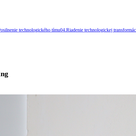
osilnenie technologického tímu
0
4
.
Riadenie technologickej transformác
ing