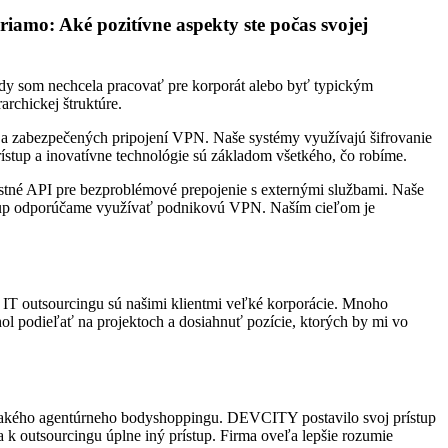
iamo: Aké pozitívne aspekty ste počas svojej
kdy som nechcela pracovať pre korporát alebo byť typickým
rchickej štruktúre.
I a zabezpečených pripojení VPN. Naše systémy využívajú šifrovanie
rístup a inovatívne technológie sú základom všetkého, čo robíme.
lastné API pre bezproblémové prepojenie s externými službami. Naše
ístup odporúčame využívať podnikovú VPN. Naším cieľom je
i IT outsourcingu sú našimi klientmi veľké korporácie. Mnoho
l podieľať na projektoch a dosiahnuť pozície, ktorých by mi vo
 nejakého agentúrneho bodyshoppingu. DEVCITY postavilo svoj prístup
a k outsourcingu úplne iný prístup. Firma oveľa lepšie rozumie