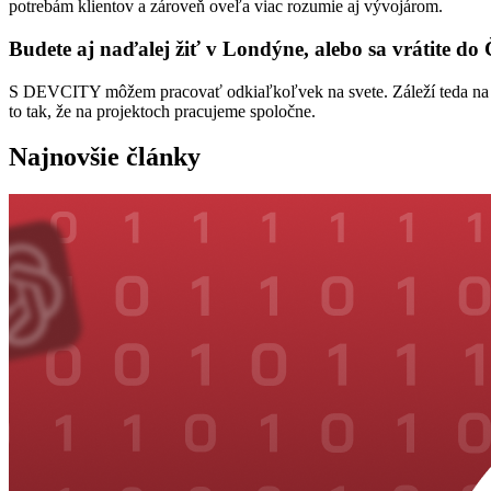
potrebám klientov a zároveň oveľa viac rozumie aj vývojárom.
Budete aj naďalej žiť v Londýne, alebo sa vrátite do
S DEVCITY môžem pracovať odkiaľkoľvek na svete. Záleží teda na si
to tak, že na projektoch pracujeme spoločne.
Najnovšie články