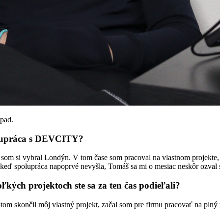
opad.
olupráca s DEVCITY?
 som si vybral Londýn. V tom čase som pracoval na vlastnom projekte, k
j keď spolupráca napoprvé nevyšla, Tomáš sa mi o mesiac neskôr ozva
kých projektoch ste sa za ten čas podieľali?
 skončil môj vlastný projekt, začal som pre firmu pracovať na plný 