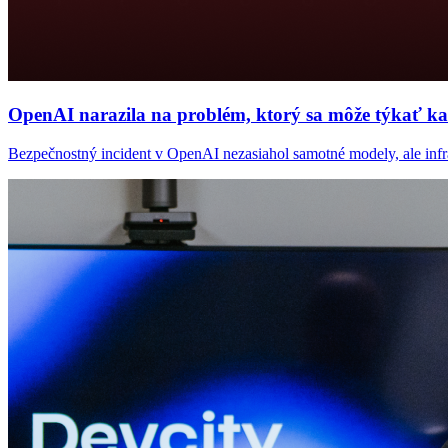
OpenAI narazila na problém, ktorý sa môže týkať kaž
Bezpečnostný incident v OpenAI nezasiahol samotné modely, ale infrašt