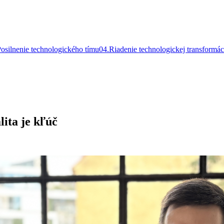
osilnenie technologického tímu
0
4
.
Riadenie technologickej transformác
ita je kľúč