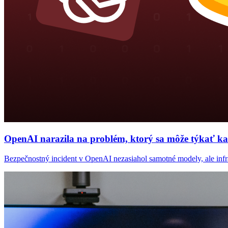
OpenAI narazila na problém, ktorý sa môže týkať kaž
Bezpečnostný incident v OpenAI nezasiahol samotné modely, ale infrašt