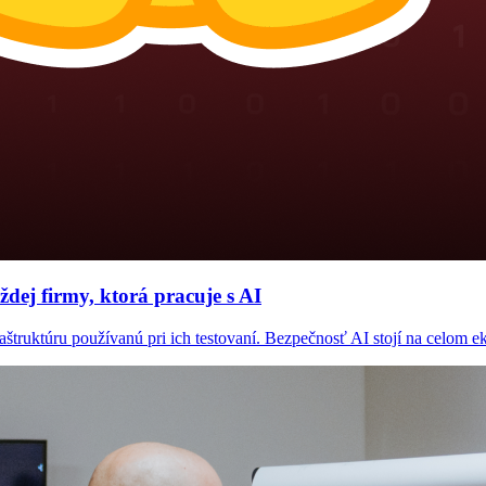
dej firmy, ktorá pracuje s AI
ruktúru používanú pri ich testovaní. Bezpečnosť AI stojí na celom ekos