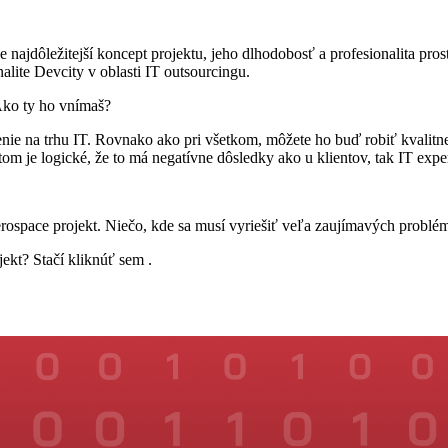
je najdôležitejší koncept projektu, jeho dlhodobosť a profesionalita pro
lite Devcity v oblasti IT outsourcingu.
Ako ty ho vnímaš?
nie na trhu IT. Rovnako ako pri všetkom, môžete ho buď robiť kvalitne
m je logické, že to má negatívne dôsledky ako u klientov, tak IT expe
aerospace projekt. Niečo, kde sa musí vyriešiť veľa zaujímavých problé
ekt? Stačí kliknúť sem .