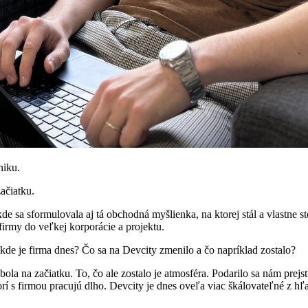
niku.
čiatku. ‍
e sa sformulovala aj tá obchodná myšlienka, na ktorej stál a vlastne sto
irmy do veľkej korporácie a projektu. ‍
 kde je firma dnes? Čo sa na Devcity zmenilo a čo napríklad zostalo? ‍
bola na začiatku. To, čo ale zostalo je atmosféra. Podarilo sa nám prej
orí s firmou pracujú dlho. Devcity je dnes oveľa viac škálovateľné z h