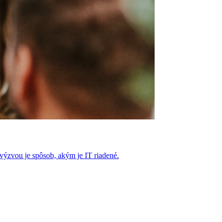
výzvou je spôsob, akým je IT riadené.