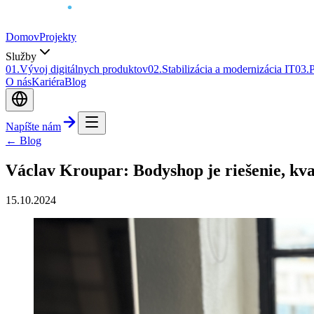
Domov
Projekty
Služby
0
1
.
Vývoj digitálnych produktov
0
2
.
Stabilizácia a modernizácia IT
0
3
.
P
O nás
Kariéra
Blog
Napíšte nám
← Blog
Václav Kroupar: Bodyshop je riešenie, kval
15.10.2024