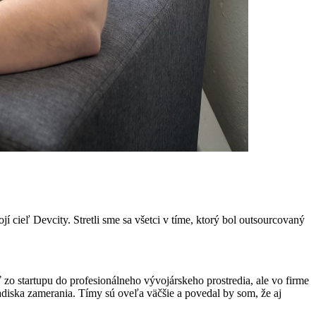
jí cieľ Devcity. Stretli sme sa všetci v tíme, ktorý bol outsourcovaný
sť zo startupu do profesionálneho vývojárskeho prostredia, ale vo firme
ľadiska zamerania. Tímy sú oveľa väčšie a povedal by som, že aj