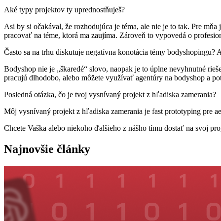
Aké typy projektov ty uprednostňuješ? ‍
Asi by si očakával, že rozhodujúca je téma, ale nie je to tak. Pre mňa 
pracovať na téme, ktorá ma zaujíma. Zároveň to vypovedá o profesiona
Často sa na trhu diskutuje negatívna konotácia témy bodyshopingu? 
Bodyshop nie je „škaredé“ slovo, naopak je to úplne nevyhnutné rieše
pracujú dlhodobo, alebo môžete využívať agentúry na bodyshop a poto
Posledná otázka, čo je tvoj vysnívaný projekt z hľadiska zamerania?
Môj vysnívaný projekt z hľadiska zamerania je fast prototyping pre 
Chcete Vaška alebo niekoho ďalšieho z nášho tímu dostať na svoj proj
Najnovšie články