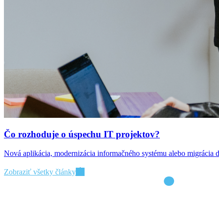
Čo rozhoduje o úspechu IT projektov?
Nová aplikácia, modernizácia informačného systému alebo migrácia do
Zobraziť všetky články