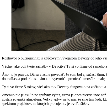
Rozhovor o outsourcingu s kľúčovým vývojárom Devcity od jeho vz
Václav, aké boli tvoje začiatky v Devcity? Ty si vo firme od samého za
Áno, to je pravda. Dá sa vlastne povedať, že som bol aj súčasť tímu, kd
do mall.cz a podarilo sa nám tam vytvoriť a preniesť atmosféru malej f
Ty si vo firme 5 rokov, vieš ako to v Devcity fungovalo na začiatku a
Zmenilo nie je asi úplne správny výraz, firma je dnes niekde inde než 
zostala rovnaká atmosféra. Veľký vplyv na to má, že sme tím ľudí, kt
spektrum projektov, na ktorých pracujeme, je oveľa širšie. ‍