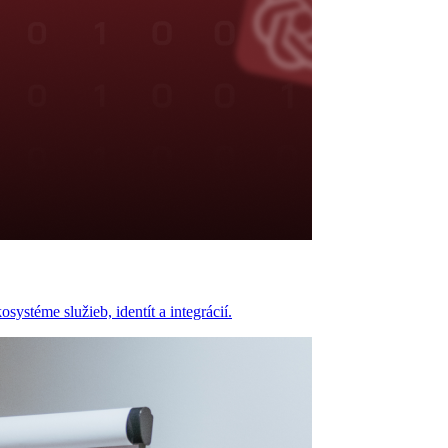
ystéme služieb, identít a integrácií.