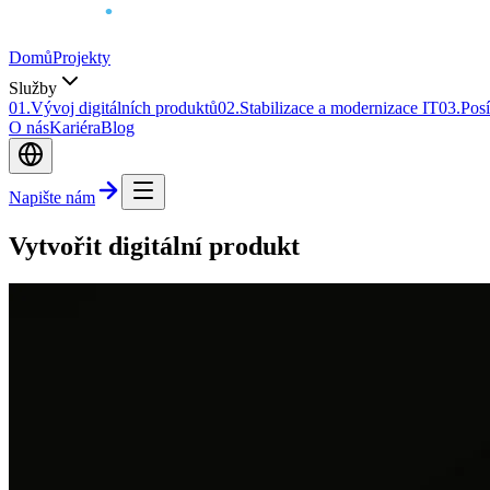
Domů
Projekty
Služby
0
1
.
Vývoj digitálních produktů
0
2
.
Stabilizace a modernizace IT
0
3
.
Posí
O nás
Kariéra
Blog
Napište nám
Vytvořit digitální produkt