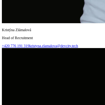
Kristýna Zlámalová
Head of Recruitment
+420 776 191 319
kristyna.zlamalova@devcity.tech