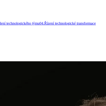
lení technologického týmu
0
4
.
Řízení technologické transformace