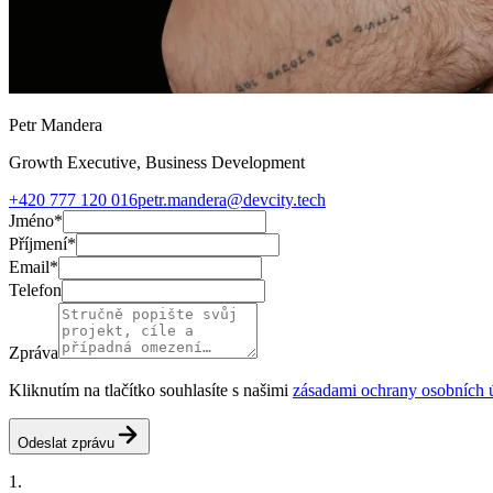
Petr Mandera
Growth Executive, Business Development
+420 777 120 016
petr.mandera@devcity.tech
Jméno
*
Příjmení
*
Email
*
Telefon
Zpráva
Kliknutím na tlačítko souhlasíte s našimi
zásadami ochrany osobních 
Odeslat zprávu
1
.