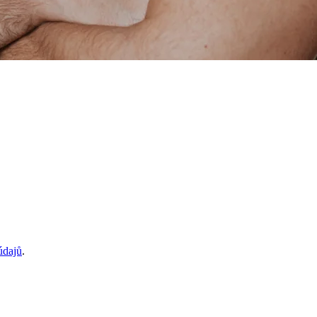
údajů
.