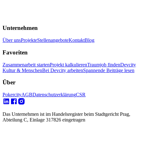
Unternehmen
Über uns
Projekte
Stellenangebote
Kontakt
Blog
Favoriten
Zusammenarbeit starten
Projekt kalkulieren
Traumjob finden
Devcity
Kultur & Menschen
Bei Devcity arbeiten
Spannende Beiträge lesen
Über
Pokercity
AGB
Datenschutzerklärung
CSR
Das Unternehmen ist im Handelsregister beim Stadtgericht Prag,
Abteilung C, Einlage 317826 eingetragen