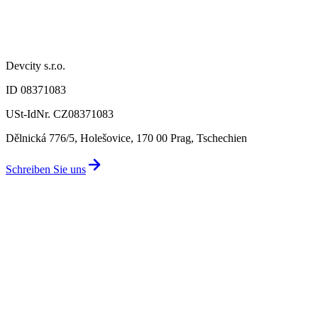
Devcity s.r.o.
ID 08371083
USt-IdNr. CZ08371083
Dělnická 776/5, Holešovice, 170 00 Prag, Tschechien
Schreiben Sie uns