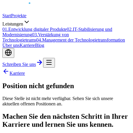
Start
Projekte
Leistungen
0
1
.
Entwicklung digitaler Produkte
0
2
.
IT-Stabilisierung und
Modernisierung
0
3
.
Verstärkung von
Technologieteams
0
4
.
Management der Technologietransformation
Über uns
Karriere
Blog
Schreiben Sie uns
Karriere
Position nicht gefunden
Diese Stelle ist nicht mehr verfügbar. Sehen Sie sich unsere
aktuellen offenen Positionen an.
Machen Sie den nächsten Schritt in Ihrer
Karriere und lernen Sie uns kennen.