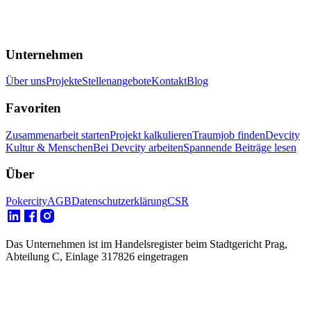
Unternehmen
Über uns
Projekte
Stellenangebote
Kontakt
Blog
Favoriten
Zusammenarbeit starten
Projekt kalkulieren
Traumjob finden
Devcity
Kultur & Menschen
Bei Devcity arbeiten
Spannende Beiträge lesen
Über
Pokercity
AGB
Datenschutzerklärung
CSR
Das Unternehmen ist im Handelsregister beim Stadtgericht Prag,
Abteilung C, Einlage 317826 eingetragen