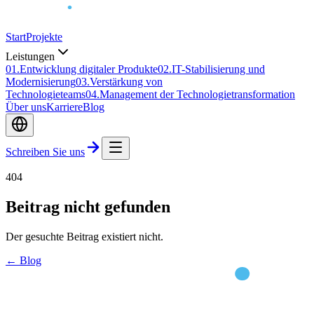
Start
Projekte
Leistungen
0
1
.
Entwicklung digitaler Produkte
0
2
.
IT-Stabilisierung und
Modernisierung
0
3
.
Verstärkung von
Technologieteams
0
4
.
Management der Technologietransformation
Über uns
Karriere
Blog
Schreiben Sie uns
404
Beitrag nicht gefunden
Der gesuchte Beitrag existiert nicht.
← Blog