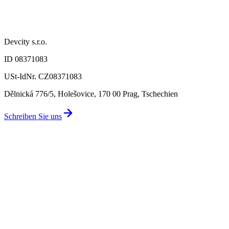
Devcity s.r.o.
ID 08371083
USt-IdNr. CZ08371083
Dělnická 776/5, Holešovice, 170 00 Prag, Tschechien
Schreiben Sie uns