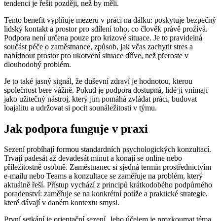
tendenci je řešit později, než by měli.
Tento benefit vyplňuje mezeru v práci na dálku: poskytuje bezpečný
lidský kontakt a prostor pro sdílení toho, co člověk právě prožívá.
Podpora není určena pouze pro krizové situace. Je to pravidelná
součást péče o zaměstnance, způsob, jak včas zachytit stres a
nabídnout prostor pro ukotvení situace dříve, než přeroste v
dlouhodobý problém.
Je to také jasný signál, že duševní zdraví je hodnotou, kterou
společnost bere vážně. Pokud je podpora dostupná, lidé ji vnímají
jako užitečný nástroj, který jim pomáhá zvládat práci, budovat
loajalitu a udržovat si pocit sounáležitosti v týmu.
Jak podpora funguje v praxi
Sezení probíhají formou standardních psychologických konzultací.
Trvají padesát až devadesát minut a konají se online nebo
příležitostně osobně. Zaměstnanec si sjedná termín prostřednictvím
e-mailu nebo Teams a konzultace se zaměřuje na problém, který
aktuálně řeší. Přístup vychází z principů krátkodobého podpůrného
poradenství: zaměřuje se na konkrétní potíže a praktické strategie,
které dávají v daném kontextu smysl.
První setkání je orientační sezení. Jeho účelem je prozkoumat téma,