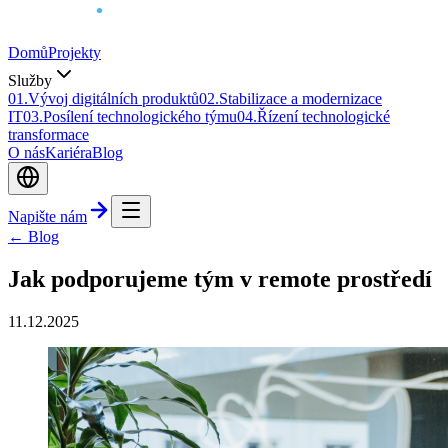
Domů
Projekty
Služby
0
1
.
Vývoj digitálních produktů
0
2
.
Stabilizace a modernizace
IT
0
3
.
Posílení technologického týmu
0
4
.
Řízení technologické
transformace
O nás
Kariéra
Blog
Napište nám
← Blog
Jak podporujeme tým v remote prostředí
11.12.2025