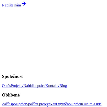
Napište nám
Společnost
O nás
Projekty
Nabídka práce
Kontakty
Blog
Oblíbené
Začít spolupráci
Spočítat projekt
Najít vysněnou práci
Kultura a lidé