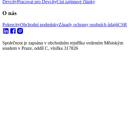
Devcity
Pracovat pro Devcity
Číst zajímavé články
O nás
Pokercity
Obchodní podmínky
Zásady ochrany osobních údajů
CSR
Společnost je zapsána v obchodním rejstříku vedeném Městským
soudem v Praze, oddíl C, vložka 317826