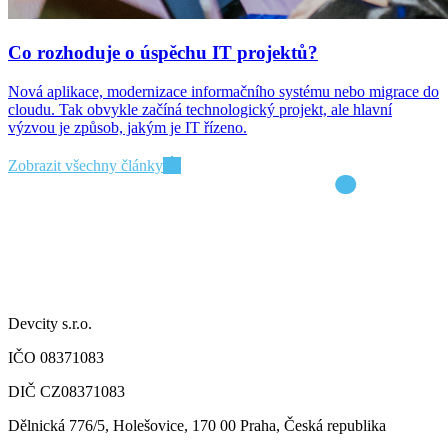
Co rozhoduje o úspěchu IT projektů?
Nová aplikace, modernizace informačního systému nebo migrace do
cloudu. Tak obvykle začíná technologický projekt, ale hlavní
výzvou je způsob, jakým je IT řízeno.
Zobrazit všechny články
Devcity s.r.o.
IČO 08371083
DIČ CZ08371083
Dělnická 776/5, Holešovice, 170 00 Praha, Česká republika