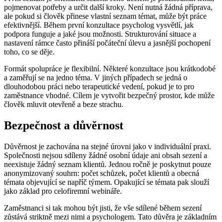
pojmenovat potřeby a určit další kroky. Není nutná žádná příprava,
ale pokud si člověk přinese vlastní seznam témat, může být práce
efektivnější. Během první konzultace psycholog vysvětlí, jak
podpora funguje a jaké jsou možnosti. Strukturování situace a
nastavení rámce často přináší počáteční úlevu a jasnější pochopení
toho, co se děje.
Formát spolupráce je flexibilní. Některé konzultace jsou krátkodobé
a zaměřují se na jedno téma. V jiných případech se jedná o
dlouhodobou práci nebo terapeutické vedení, pokud je to pro
zaměstnance vhodné. Cílem je vytvořit bezpečný prostor, kde může
člověk mluvit otevřeně a beze strachu.
Bezpečnost a důvěrnost
Důvěrnost je zachována na stejné úrovni jako v individuální praxi.
Společnosti nejsou sdíleny žádné osobní údaje ani obsah sezení a
neexistuje žádný seznam klientů. Jednou ročně je poskytnut pouze
anonymizovaný souhrn: počet schůzek, počet klientů a obecná
témata objevující se napříč týmem. Opakující se témata pak slouží
jako základ pro celofiremní webináře.
Zaměstnanci si tak mohou být jisti, že vše sdílené během sezení
zůstává striktně mezi nimi a psychologem. Tato důvěra je základním