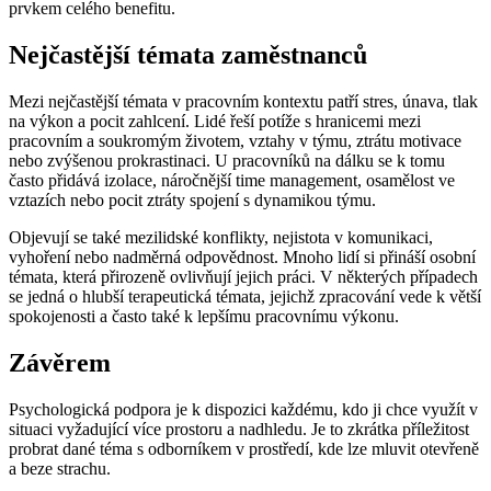
prvkem celého benefitu.
Nejčastější témata zaměstnanců
Mezi nejčastější témata v pracovním kontextu patří stres, únava, tlak
na výkon a pocit zahlcení. Lidé řeší potíže s hranicemi mezi
pracovním a soukromým životem, vztahy v týmu, ztrátu motivace
nebo zvýšenou prokrastinaci. U pracovníků na dálku se k tomu
často přidává izolace, náročnější time management, osamělost ve
vztazích nebo pocit ztráty spojení s dynamikou týmu.
Objevují se také mezilidské konflikty, nejistota v komunikaci,
vyhoření nebo nadměrná odpovědnost. Mnoho lidí si přináší osobní
témata, která přirozeně ovlivňují jejich práci. V některých případech
se jedná o hlubší terapeutická témata, jejichž zpracování vede k větší
spokojenosti a často také k lepšímu pracovnímu výkonu.
Závěrem
Psychologická podpora je k dispozici každému, kdo ji chce využít v
situaci vyžadující více prostoru a nadhledu. Je to zkrátka příležitost
probrat dané téma s odborníkem v prostředí, kde lze mluvit otevřeně
a beze strachu.