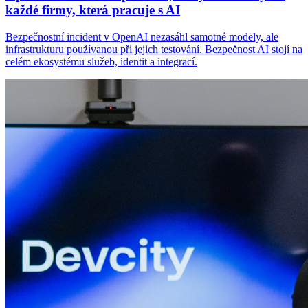
každé firmy, která pracuje s AI
Bezpečnostní incident v OpenAI nezasáhl samotné modely, ale
infrastrukturu používanou při jejich testování. Bezpečnost AI stojí na
celém ekosystému služeb, identit a integrací.