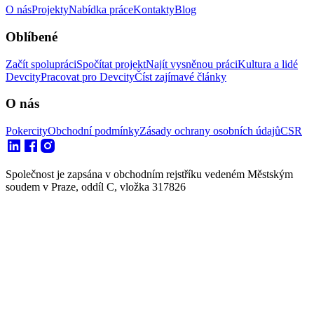
O nás
Projekty
Nabídka práce
Kontakty
Blog
Oblíbené
Začít spolupráci
Spočítat projekt
Najít vysněnou práci
Kultura a lidé
Devcity
Pracovat pro Devcity
Číst zajímavé články
O nás
Pokercity
Obchodní podmínky
Zásady ochrany osobních údajů
CSR
Společnost je zapsána v obchodním rejstříku vedeném Městským
soudem v Praze, oddíl C, vložka 317826