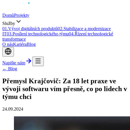
Domů
Projekty
Služby
0
1
.
Vývoj digitálních produktů
0
2
.
Stabilizace a modernizace
IT
0
3
.
Posílení technologického týmu
0
4
.
Řízení technologické
transformace
O nás
Kariéra
Blog
Napište nám
← Blog
Přemysl Krajčovič: Za 18 let praxe ve
vývoji softwaru vím přesně, co po lidech v
týmu chci
24.09.2024