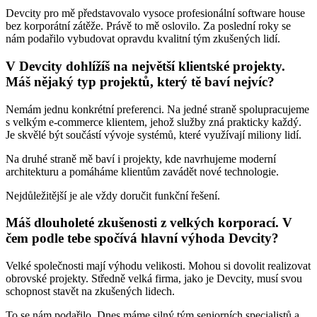
Devcity pro mě představovalo vysoce profesionální software house
bez korporátní zátěže. Právě to mě oslovilo. Za poslední roky se
nám podařilo vybudovat opravdu kvalitní tým zkušených lidí.
V Devcity dohlížíš na největší klientské projekty.
Máš nějaký typ projektů, který tě baví nejvíc?
Nemám jednu konkrétní preferenci. Na jedné straně spolupracujeme
s velkým e-commerce klientem, jehož služby zná prakticky každý.
Je skvělé být součástí vývoje systémů, které využívají miliony lidí.
Na druhé straně mě baví i projekty, kde navrhujeme moderní
architekturu a pomáháme klientům zavádět nové technologie.
Nejdůležitější je ale vždy doručit funkční řešení.
Máš dlouholeté zkušenosti z velkých korporací. V
čem podle tebe spočívá hlavní výhoda Devcity?
Velké společnosti mají výhodu velikosti. Mohou si dovolit realizovat
obrovské projekty. Středně velká firma, jako je Devcity, musí svou
schopnost stavět na zkušených lidech.
To se nám podařilo. Dnes máme silný tým seniorních specialistů a