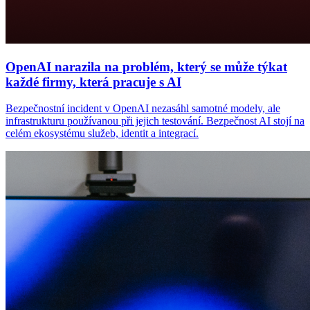
OpenAI narazila na problém, který se může týkat
každé firmy, která pracuje s AI
Bezpečnostní incident v OpenAI nezasáhl samotné modely, ale
infrastrukturu používanou při jejich testování. Bezpečnost AI stojí na
celém ekosystému služeb, identit a integrací.