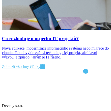
Co rozhoduje o úspěchu IT projektů?
Nová aplikace, modernizace informačního systému nebo migrace do
cloudu. Tak obvykle začíná technologický projekt, ale hlavní
výzvou je způsob, jakým je IT řízeno.
Zobrazit všechny články
Devcity s.r.o.