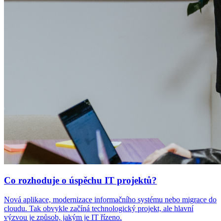
Co rozhoduje o úspěchu IT projektů?
Nová aplikace, modernizace informačního systému nebo migrace do
cloudu. Tak obvykle začíná technologický projekt, ale hlavní
výzvou je způsob, jakým je IT řízeno.