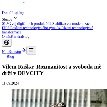
Domů
Projekty
Služby
0
1
.
Vývoj digitálních produktů
0
2
.
Stabilizace a modernizace
IT
0
3
.
Posílení technologického týmu
0
4
.
Řízení technologické
transformace
O nás
Kariéra
Blog
Napište nám
← Blog
Vilém Raška: Rozmanitost a svoboda mě
drží v DEVCITY
11.09.2024