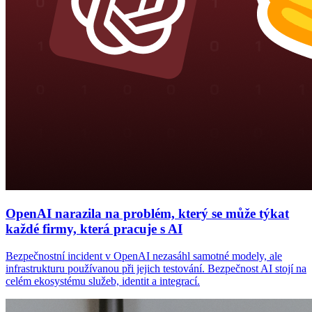
OpenAI narazila na problém, který se může týkat
každé firmy, která pracuje s AI
Bezpečnostní incident v OpenAI nezasáhl samotné modely, ale
infrastrukturu používanou při jejich testování. Bezpečnost AI stojí na
celém ekosystému služeb, identit a integrací.