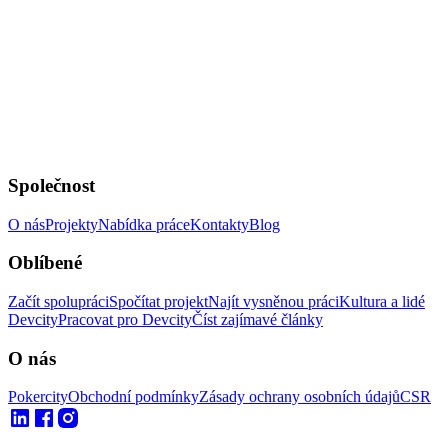
Společnost
O nás
Projekty
Nabídka práce
Kontakty
Blog
Oblíbené
Začít spolupráci
Spočítat projekt
Najít vysněnou práci
Kultura a lidé
Devcity
Pracovat pro Devcity
Číst zajímavé články
O nás
Pokercity
Obchodní podmínky
Zásady ochrany osobních údajů
CSR