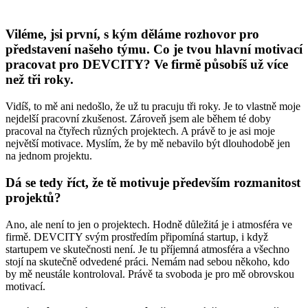
Viléme, jsi první, s kým děláme rozhovor pro
představení našeho týmu. Co je tvou hlavní motivací
pracovat pro DEVCITY? Ve firmě působíš už více
než tři roky.
Vidíš, to mě ani nedošlo, že už tu pracuju tři roky. Je to vlastně moje
nejdelší pracovní zkušenost. Zároveň jsem ale během té doby
pracoval na čtyřech různých projektech. A právě to je asi moje
největší motivace. Myslím, že by mě nebavilo být dlouhodobě jen
na jednom projektu.
Dá se tedy říct, že tě motivuje především rozmanitost
projektů?
Ano, ale není to jen o projektech. Hodně důležitá je i atmosféra ve
firmě. DEVCITY svým prostředím připomíná startup, i když
startupem ve skutečnosti není. Je tu příjemná atmosféra a všechno
stojí na skutečně odvedené práci. Nemám nad sebou někoho, kdo
by mě neustále kontroloval. Právě ta svoboda je pro mě obrovskou
motivací.